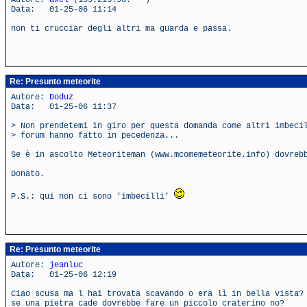
Autore:
axel
(159.213.90.---)
Data: 01-25-06 11:14
non ti crucciar degli altri ma guarda e passa.
Re: Presunto meteorite
Autore:
Doduz
Data: 01-25-06 11:37
> Non prendetemi in giro per questa domanda come altri imbeci
> forum hanno fatto in pecedenza...
Se è in ascolto Meteoriteman (www.mcomemeteorite.info) dovreb
Donato.
P.S.: qui non ci sono 'imbecilli'
Re: Presunto meteorite
Autore:
jeanluc
Data: 01-25-06 12:19
Ciao scusa ma l hai trovata scavando o era lì in bella vista?
se una pietra cade dovrebbe fare un piccolo craterino no?