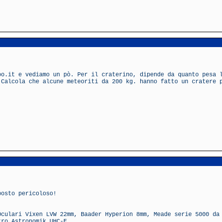
oo.it e vediamo un pò. Per il craterino, dipende da quanto pesa 
 Calcola che alcune meteoriti da 200 kg. hanno fatto un cratere 
posto pericoloso!
Oculari Vixen LVW 22mm, Baader Hyperion 8mm, Meade serie 5000 da
tro Astronomik UHC-E.