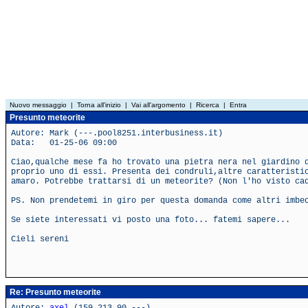
Nuovo messaggio
|
Torna all'inizio
|
Vai all'argomento
|
Ricerca
|
Entra
Presunto meteorite
Autore: Mark (---.pool8251.interbusiness.it)
Data: 01-25-06 09:00
Ciao,qualche mese fa ho trovato una pietra nera nel giardino 
proprio uno di essi. Presenta dei condruli,altre caratteristi
amaro. Potrebbe trattarsi di un meteorite? (Non l'ho visto ca
PS. Non prendetemi in giro per questa domanda come altri imbe
Se siete interessati vi posto una foto... fatemi sapere...
Cieli sereni
Re: Presunto meteorite