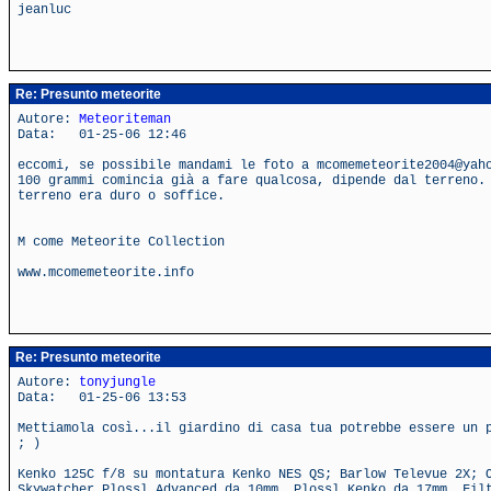
jeanluc
Re: Presunto meteorite
Autore:
Meteoriteman
Data: 01-25-06 12:46
eccomi, se possibile mandami le foto a mcomemeteorite2004@yah
100 grammi comincia già a fare qualcosa, dipende dal terreno.
terreno era duro o soffice.
M come Meteorite Collection
www.mcomemeteorite.info
Re: Presunto meteorite
Autore:
tonyjungle
Data: 01-25-06 13:53
Mettiamola così...il giardino di casa tua potrebbe essere un 
; )
Kenko 125C f/8 su montatura Kenko NES QS; Barlow Televue 2X; 
Skywatcher Plossl Advanced da 10mm, Plossl Kenko da 17mm. Fil