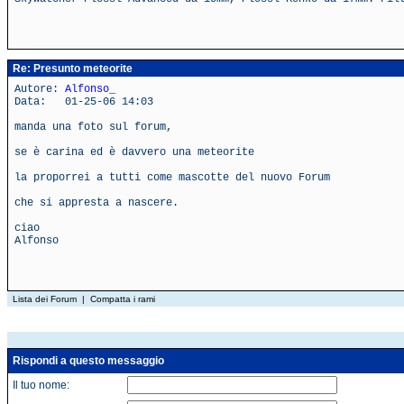
Re: Presunto meteorite
Autore:
Alfonso_
Data: 01-25-06 14:03
manda una foto sul forum,
se è carina ed è davvero una meteorite
la proporrei a tutti come mascotte del nuovo Forum
che si appresta a nascere.
ciao
Alfonso
Lista dei Forum
|
Compatta i rami
Rispondi a questo messaggio
Il tuo nome: